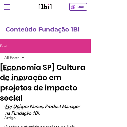
Doe
Conteúdo Fundação 1Bi
Post
All Posts
[Economia SP] Cultura
All Posts
de inovação em
AprendiZAP
projetos de impacto
Potencialize
social
1Bi Labs
Por Débora Nunes, Product Manager 
Tecnologia
na Fundação 1Bi.
Artigo
Acesse a matéria completa no link: