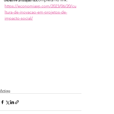
Geral - Fundação 1Bi
https://economiasp.com/2023/06/20/cu
ltura-de-inovacao-em-projetos-de-
impacto-social/
Artigo