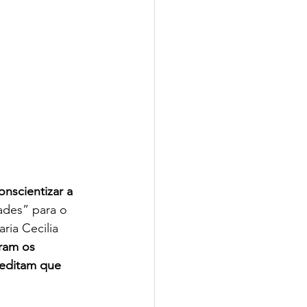
onscientizar a 
ades” para o 
ia Cecilia 
ram os 
editam que 