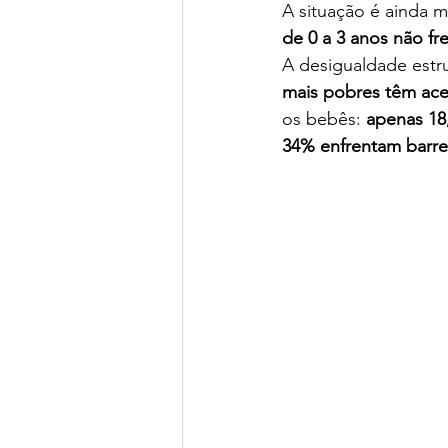
A situação é ainda m
de 0 a 3 anos não f
A desigualdade estru
mais pobres têm ace
os bebês: 
apenas 18
34% enfrentam barre