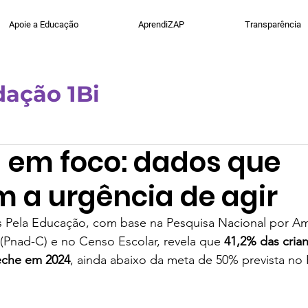
Apoie a Educação
AprendiZAP
Transparência
ação 1Bi
tencialize
1Bi Labs
Tecnologia
Artigo
G
a em foco: dados que
 a urgência de agir
Pela Educação, com base na Pesquisa Nacional por Am
(Pnad-C) e no Censo Escolar, revela que 
41,2% das crian
eche em 2024
, ainda abaixo da meta de 50% prevista no 