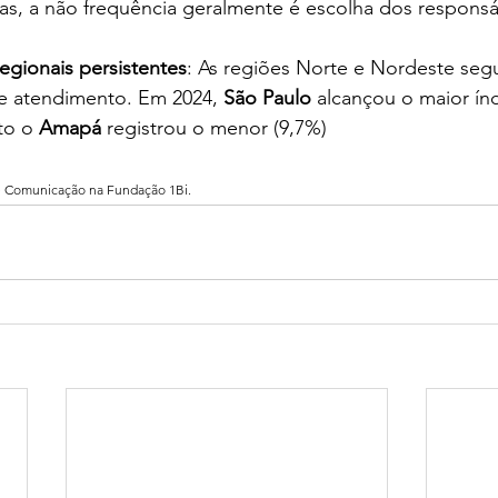
cas, a não frequência geralmente é escolha dos responsá
egionais persistentes
: As regiões Norte e Nordeste se
de atendimento. Em 2024, 
São Paulo
 alcançou o maior ín
to o 
Amapá
 registrou o menor (9,7%)
 de Comunicação na Fundação 1Bi.