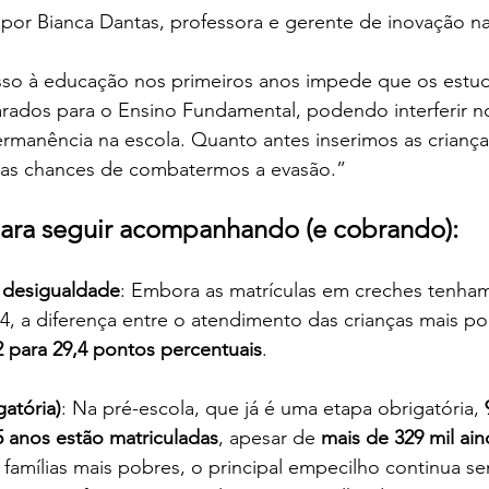
 por Bianca Dantas, professora e gerente de inovação n
sso à educação nos primeiros anos impede que os estud
ados para o Ensino Fundamental, podendo interferir n
ermanência na escola. Quanto antes inserimos as crianç
o as chances de combatermos a evasão.”
ara seguir acompanhando (e cobrando):
 desigualdade
: Embora as matrículas em creches tenh
4, a diferença entre o atendimento das crianças mais po
2 para 29,4 pontos percentuais
.
gatória)
: Na pré-escola, que já é uma etapa obrigatória, 
5 anos estão matriculadas
, apesar de 
mais de 329 mil ain
 famílias mais pobres, o principal empecilho continua s