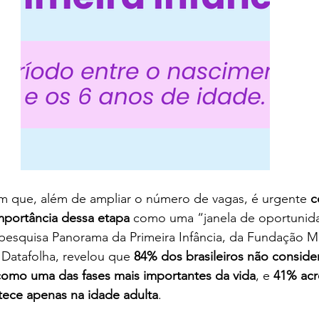
am que, além de ampliar o número de vagas, é urgente 
c
mportância dessa etapa
 como uma “janela de oportunid
esquisa Panorama da Primeira Infância, da Fundação Mar
Datafolha, revelou que 
84% dos brasileiros não conside
 como uma das fases mais importantes da vida
, e 
41% acr
ece apenas na idade adulta
.