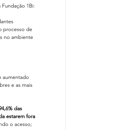
a Fundação 1Bi:
antes 
o processo de 
as no ambiente 
am aumentado 
bres e as mais 
94,6% das 
da estarem fora 
endo o acesso; 