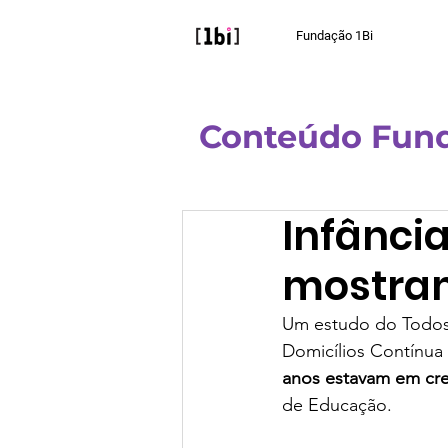
Fundação 1Bi
Conteúdo Fund
All Posts
AprendiZAP
Po
Infânci
mostram
Um estudo do Todos 
Domicílios Contínua 
anos estavam em cr
de Educação.