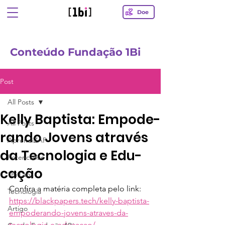
Doe
Conteúdo Fundação 1Bi
Post
All Posts
Kelly Bap­tista: Em­po­de­
All Posts
rando Jo­vens através
AprendiZAP
da Tec­no­logia e Edu­
Potencialize
cação
1Bi Labs
Confira a matéria completa pelo link:
Tecnologia
https://blackpapers.tech/kelly-baptista-
Artigo
empoderando-jovens-atraves-da-
tecnologia-e-educacao/