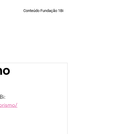
Conteúdo Fundação 1Bi
eral - Fundação 1Bi
no
Bi: 
orismo/