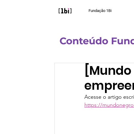
Fundação 1Bi
Conteúdo Fund
All Posts
AprendiZAP
Po
[Mundo 
empree
Acesse o artigo escri
https://mundonegro.