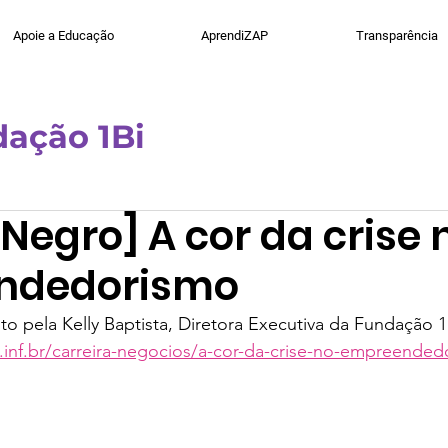
Apoie a Educação
AprendiZAP
Transparência
ação 1Bi
tencialize
1Bi Labs
Tecnologia
Artigo
G
Negro] A cor da crise 
ndedorismo
to pela Kelly Baptista, Diretora Executiva da Fundação 1
inf.br/carreira-negocios/a-cor-da-crise-no-empreended