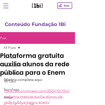
Doe
Conteúdo Fundação 1Bi
Post
All Posts
Plataforma gratuita
All Posts
auxilia alunos da rede
AprendiZAP
pública para o Enem
Potencialize
Matéria completa aqui:
1Bi Labs
Tecnologia
https://economiasp.com/2023/10/10/pl
ataforma-gratuita-auxilia-alunos-da-
Artigo
rede-publica-para-o-enem/